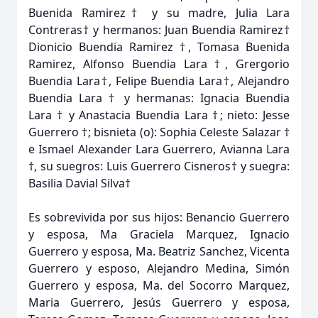
Buenida Ramirez† y su madre, Julia Lara
Contreras† y hermanos: Juan Buendia Ramirez†
Dionicio Buendia Ramirez †, Tomasa Buenida
Ramirez, Alfonso Buendia Lara †, Grergorio
Buendia Lara†, Felipe Buendia Lara†, Alejandro
Buendia Lara † y hermanas: Ignacia Buendia
Lara † y Anastacia Buendia Lara †; nieto: Jesse
Guerrero †; bisnieta (o): Sophia Celeste Salazar †
e Ismael Alexander Lara Guerrero, Avianna Lara
†, su suegros: Luis Guerrero Cisneros† y suegra:
Basilia Davial Silva†
Es sobrevivida por sus hijos: Benancio Guerrero
y esposa, Ma Graciela Marquez, Ignacio
Guerrero y esposa, Ma. Beatriz Sanchez, Vicenta
Guerrero y esposo, Alejandro Medina, Simón
Guerrero y esposa, Ma. del Socorro Marquez,
Maria Guerrero, Jesús Guerrero y esposa,